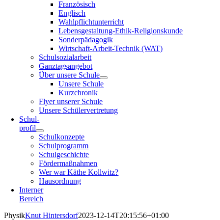
Französisch
Englisch
Wahlpflichtunterricht
Lebensgestaltung-Ethik-Religionskunde
Sonderpädagogik
Wirtschaft-Arbeit-Technik (WAT)
Schulsozialarbeit
Ganztagsangebot
Über unsere Schule
Unsere Schule
Kurzchronik
Flyer unserer Schule
Unsere Schülervertretung
Schul-
profil
Schulkonzepte
Schulprogramm
Schulgeschichte
Fördermaßnahmen
Wer war Käthe Kollwitz?
Hausordnung
Interner
Bereich
Physik
Knut Hintersdorf
2023-12-14T20:15:56+01:00