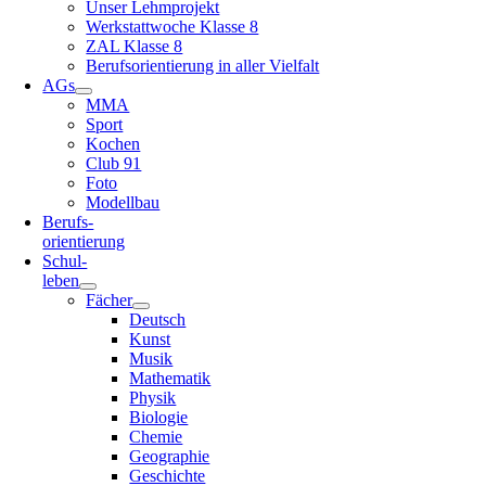
Unser Lehmprojekt
Werkstattwoche Klasse 8
ZAL Klasse 8
Berufsorientierung in aller Vielfalt
AGs
MMA
Sport
Kochen
Club 91
Foto
Modellbau
Berufs-
orientierung
Schul-
leben
Fächer
Deutsch
Kunst
Musik
Mathematik
Physik
Biologie
Chemie
Geographie
Geschichte