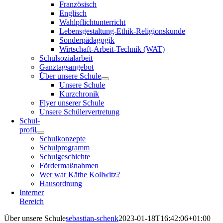
Französisch
Englisch
Wahlpflichtunterricht
Lebensgestaltung-Ethik-Religionskunde
Sonderpädagogik
Wirtschaft-Arbeit-Technik (WAT)
Schulsozialarbeit
Ganztagsangebot
Über unsere Schule
Unsere Schule
Kurzchronik
Flyer unserer Schule
Unsere Schülervertretung
Schul-
profil
Schulkonzepte
Schulprogramm
Schulgeschichte
Fördermaßnahmen
Wer war Käthe Kollwitz?
Hausordnung
Interner
Bereich
Über unsere Schule
sebastian-schenk
2023-01-18T16:42:06+01:00