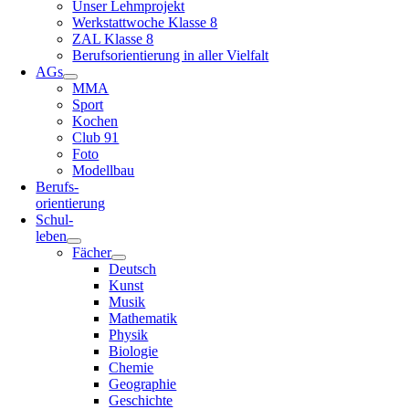
Unser Lehmprojekt
Werkstattwoche Klasse 8
ZAL Klasse 8
Berufsorientierung in aller Vielfalt
AGs
MMA
Sport
Kochen
Club 91
Foto
Modellbau
Berufs-
orientierung
Schul-
leben
Fächer
Deutsch
Kunst
Musik
Mathematik
Physik
Biologie
Chemie
Geographie
Geschichte