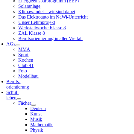
Energieeinsparprogramm (EEP)
Solaranlage
Klimawandel – wir sind dabei
Das Elektroauto im NaWi-Unterricht
Unser Lehmprojekt
Werkstattwoche Klasse 8
ZAL Klasse 8
Berufsorientierung in aller Vielfalt
AGs
MMA
Sport
Kochen
Club 91
Foto
Modellbau
Berufs-
orientierung
Schul-
leben
Fächer
Deutsch
Kunst
Musik
Mathematik
Physik