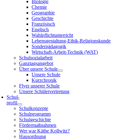
Biologie
Chemie
Geographie
Geschichte
Französisch
Englisch
Wahlpflichtunterricht
Lebensgestaltung-Ethik-Religionskunde
Sonderpädagogik
Wirtschaft-Arbeit-Technik (WAT)
Schulsozialarbeit
Ganztagsangebot
Über unsere Schule
Unsere Schule
Kurzchronik
Flyer unserer Schule
Unsere Schülervertretung
Schul-
profil
Schulkonzepte
Schulprogramm
Schulgeschichte
Fördermaßnahmen
Wer war Käthe Kollwitz?
Hausordnung