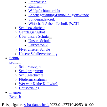
Französisch
Englisch
Wahlpflichtunterricht
Lebensgestaltung-Ethik-Religionskunde
Sonderpädagogik
Wirtschaft-Arbeit-Technik (WAT)
Schulsozialarbeit
Ganztagsangebot
Über unsere Schule
Unsere Schule
Kurzchronik
Flyer unserer Schule
Unsere Schülervertretung
Schul-
profil
Schulkonzepte
Schulprogramm
Schulgeschichte
Fördermaßnahmen
Wer war Käthe Kollwitz?
Hausordnung
Interner
Bereich
Beispielgalerie
sebastian-schenk
2023-01-27T10:49:53+01:00