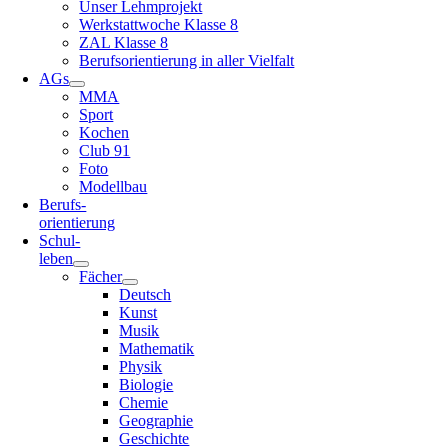
Unser Lehmprojekt
Werkstattwoche Klasse 8
ZAL Klasse 8
Berufsorientierung in aller Vielfalt
AGs
MMA
Sport
Kochen
Club 91
Foto
Modellbau
Berufs-
orientierung
Schul-
leben
Fächer
Deutsch
Kunst
Musik
Mathematik
Physik
Biologie
Chemie
Geographie
Geschichte