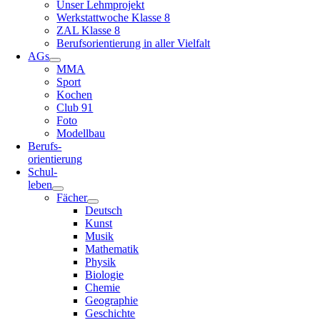
Unser Lehmprojekt
Werkstattwoche Klasse 8
ZAL Klasse 8
Berufsorientierung in aller Vielfalt
AGs
MMA
Sport
Kochen
Club 91
Foto
Modellbau
Berufs-
orientierung
Schul-
leben
Fächer
Deutsch
Kunst
Musik
Mathematik
Physik
Biologie
Chemie
Geographie
Geschichte